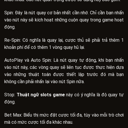
Spin: Đây là nút quay cơ bản nhất cần nhớ. Chỉ cần bạn nhấn
vào nút này sẽ kích hoạt những cuộn quay trong game hoạt
động.
Re-Spin: Có nghĩa là quay lại, cược thủ sẽ phải trả thêm 1
khoản phí để có thêm 1 vòng quay hũ lại.
AutoPlay và Auto Spin: Là nút quay tự động, khi bạn nhấn
vào nút này, các vòng quay sẽ liên tục được thực hiện dựa
vào những thuật toán được thiết lập trước đó mà bạn
không cần phải nhấn lại vào nút Spin nữa.
Stop:
Thuật ngữ slots game
này có ý nghĩa là độ quay tự
động.
Bet Max: Biểu thị mức đặt cược tối đa, tùy vào mỗi trò chơi
mà có mức cược tối đa khác nhau.