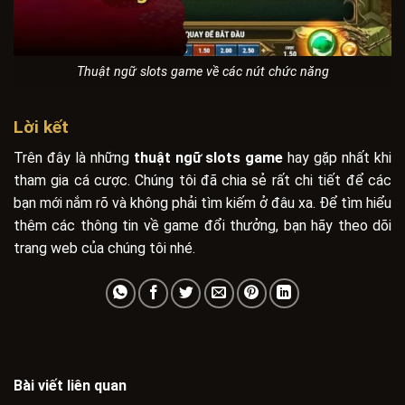
Thuật ngữ slots game về các nút chức năng
Lời kết
Trên đây là những
thuật ngữ slots game
hay gặp nhất khi
tham gia cá cược. Chúng tôi đã chia sẻ rất chi tiết để các
bạn mới nắm rõ và không phải tìm kiếm ở đâu xa. Để tìm hiểu
thêm các thông tin về game đổi thưởng, bạn hãy theo dõi
trang web của chúng tôi nhé.
Bài viết liên quan