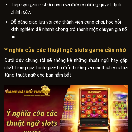
Tiếp cận game chơi nhanh và đưa ra những quyết định
chính xác.
Dễ dàng giao lưu với các thành viên cùng chơi, học hỏi
kinh nghiệm để nhanh chóng trở thành một chuyên gia nổ
hũ.
Ý nghĩa của các thuật ngữ slots game cần nhớ
Dưới đây chúng tôi sẽ thống kê những thuật ngữ hay gặp
nhất trong quá trình quay hũ đổi thưởng và giải thích ý nghĩa
từng thuật ngữ cho bạn nắm bắt