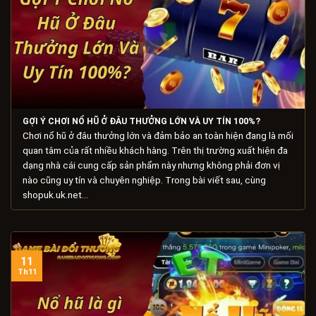
GỢI Ý CHƠI NỔ HŨ Ở ĐÂU THƯỞNG LỚN VÀ UY TÍN 100%?
Chơi nổ hũ ở đâu thưởng lớn và đảm bảo an toàn hiện đang là mối
quan tâm của rất nhiều khách hàng. Trên thị trường xuất hiện đa
dạng nhà cái cung cấp sản phẩm này nhưng không phải đơn vị
nào cũng uy tín và chuyên nghiệp. Trong bài viết sau, cùng
shopuk.uk.net…
11
Th11