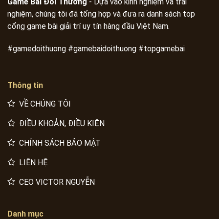
Game Bài Đổi Thưởng
- Dựa vào kinh nghiệm và trải
nghiệm, chúng tôi đã tổng hợp và đưa ra danh sách top
cổng game bài giải trí uy tín hàng đầu Việt Nam.
#gamedoithuong #gamebaidoithuong #topgamebai
Thông tin
VỀ CHÚNG TÔI
ĐIỀU KHOẢN, ĐIỀU KIỆN
CHÍNH SÁCH BẢO MẬT
LIÊN HỆ
CEO VICTOR NGUYỄN
Danh mục