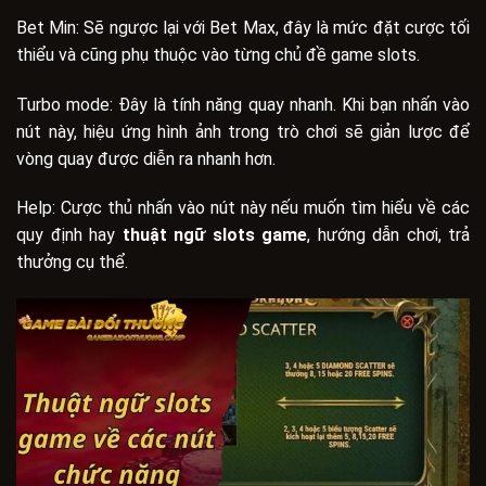
Bet Min: Sẽ ngược lại với Bet Max, đây là mức đặt cược tối
thiểu và cũng phụ thuộc vào từng chủ đề game slots.
Turbo mode: Đây là tính năng quay nhanh. Khi bạn nhấn vào
nút này, hiệu ứng hình ảnh trong trò chơi sẽ giản lược để
vòng quay được diễn ra nhanh hơn.
Help: Cược thủ nhấn vào nút này nếu muốn tìm hiểu về các
quy định hay
thuật ngữ slots game
, hướng dẫn chơi, trả
thưởng cụ thể.