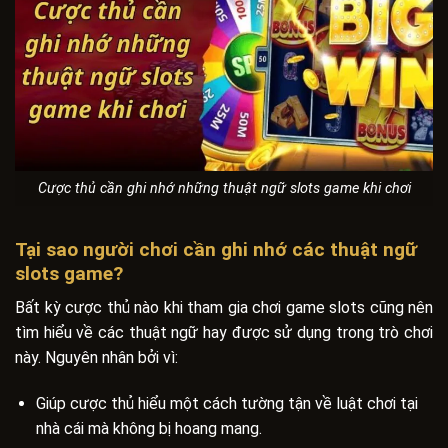
Cược thủ cần ghi nhớ những thuật ngữ slots game khi chơi
Tại sao người chơi cần ghi nhớ các thuật ngữ
slots game?
Bất kỳ cược thủ nào khi tham gia chơi game slots cũng nên
tìm hiểu về các thuật ngữ hay được sử dụng trong trò chơi
này. Nguyên nhân bởi vì:
Giúp cược thủ hiểu một cách tường tận về luật chơi tại
nhà cái mà không bị hoang mang.